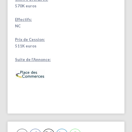
570K euros
Effectifs:
NC
Prix de Cession:
511K euros
Suite de l’Annonce: